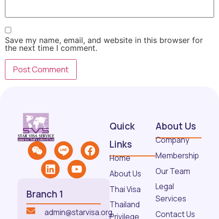
Save my name, email, and website in this browser for
the next time I comment.
Quick
About Us
Company
Links
Membership
Home
Our Team
About Us
Legal
Thai Visa
Branch 1
Services
Thailand
admin@starvisa.org
Contact Us
Privilege