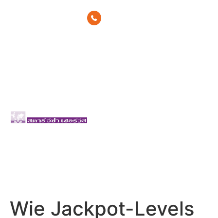
Wie Jackpot-Levels