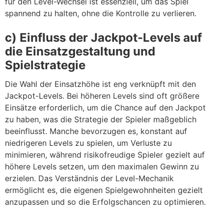
für den Level-Wechsel ist essenziell, um das Spiel
spannend zu halten, ohne die Kontrolle zu verlieren.
c) Einfluss der Jackpot-Levels auf
die Einsatzgestaltung und
Spielstrategie
Die Wahl der Einsatzhöhe ist eng verknüpft mit den
Jackpot-Levels. Bei höheren Levels sind oft größere
Einsätze erforderlich, um die Chance auf den Jackpot
zu haben, was die Strategie der Spieler maßgeblich
beeinflusst. Manche bevorzugen es, konstant auf
niedrigeren Levels zu spielen, um Verluste zu
minimieren, während risikofreudige Spieler gezielt auf
höhere Levels setzen, um den maximalen Gewinn zu
erzielen. Das Verständnis der Level-Mechanik
ermöglicht es, die eigenen Spielgewohnheiten gezielt
anzupassen und so die Erfolgschancen zu optimieren.