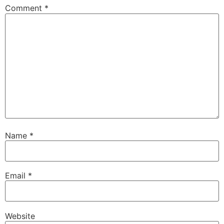
Comment
*
Name
*
Email
*
Website