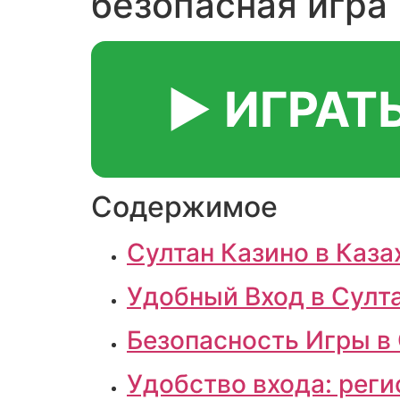
безопасная игра
▶️ ИГРАТ
Содержимое
Султан Казино в Каза
Удобный Вход в Султ
Безопасность Игры в
Удобство входа: реги