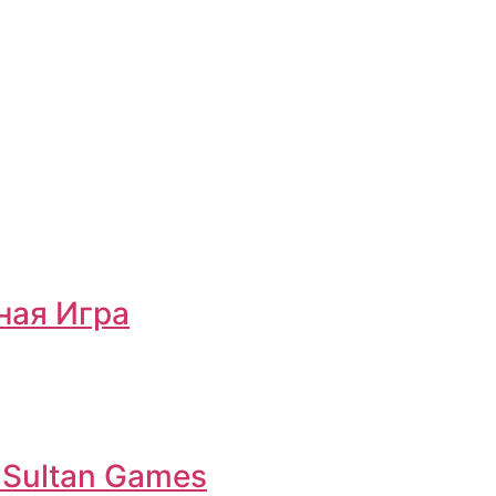
ная Игра
 Sultan Games