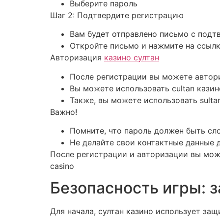
Выберите пароль
Шаг 2: Подтвердите регистрацию
Вам будет отправлено письмо с под
Откройте письмо и нажмите на ссыл
Авторизация
казино султан
После регистрации вы можете авториз
Вы можете использовать сultan казин
Также, вы можете использовать sult
Важно!
Помните, что пароль должен быть с
Не делайте свои контактные данные 
После регистрации и авторизации вы может
casino
Безопасность игры: 
Для начала, султан казино использует за