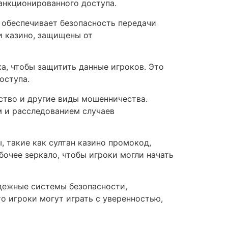
санкционированного доступа.
й обеспечивает безопасность передачи
и казино, защищены от
а, чтобы защитить данные игроков. Это
оступа.
ство и другие виды мошенничества.
м и расследованием случаев
 такие как султан казино промокод,
бочее зеркало, чтобы игроки могли начать
адежные системы безопасности,
о игроки могут играть с уверенностью,