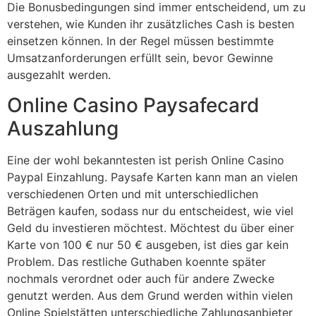
Die Bonusbedingungen sind immer entscheidend, um zu
verstehen, wie Kunden ihr zusätzliches Cash is besten
einsetzen können. In der Regel müssen bestimmte
Umsatzanforderungen erfüllt sein, bevor Gewinne
ausgezahlt werden.
Online Casino Paysafecard
Auszahlung
Eine der wohl bekanntesten ist perish Online Casino
Paypal Einzahlung. Paysafe Karten kann man an vielen
verschiedenen Orten und mit unterschiedlichen
Beträgen kaufen, sodass nur du entscheidest, wie viel
Geld du investieren möchtest. Möchtest du über einer
Karte von 100 € nur 50 € ausgeben, ist dies gar kein
Problem. Das restliche Guthaben koennte später
nochmals verordnet oder auch für andere Zwecke
genutzt werden. Aus dem Grund werden within vielen
Online Spielstätten unterschiedliche Zahlungsanbieter