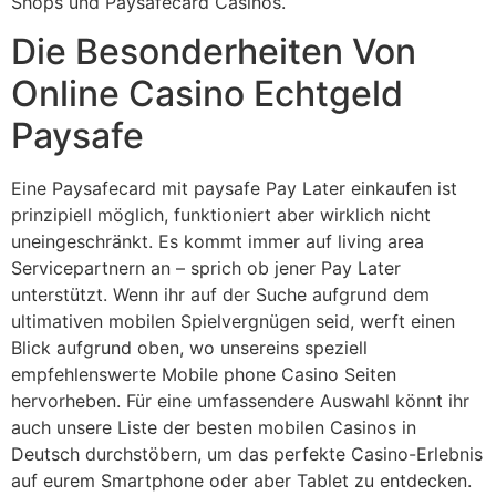
Shops und Paysafecard Casinos.
Die Besonderheiten Von
Online Casino Echtgeld
Paysafe
Eine Paysafecard mit paysafe Pay Later einkaufen ist
prinzipiell möglich, funktioniert aber wirklich nicht
uneingeschränkt. Es kommt immer auf living area
Servicepartnern an – sprich ob jener Pay Later
unterstützt. Wenn ihr auf der Suche aufgrund dem
ultimativen mobilen Spielvergnügen seid, werft einen
Blick aufgrund oben, wo unsereins speziell
empfehlenswerte Mobile phone Casino Seiten
hervorheben. Für eine umfassendere Auswahl könnt ihr
auch unsere Liste der besten mobilen Casinos in
Deutsch durchstöbern, um das perfekte Casino-Erlebnis
auf eurem Smartphone oder aber Tablet zu entdecken.