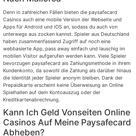
Denn in zahlreichen Fällen bieten die paysafecard
Casinos auch eine mobile Version der Webseite und
Apps für Android und iOS an, sodass du auch von
unterwegs aus zocken kannst. Spieler aus Deutschland
haben zusammenfassend Zugriff auf noch eine
webbasierte App, pass away einfach und lauschig im
mobilen Visitor aufgerufen werden kann. Viele Spieler
bevorzugen paysafecard als Zahlungsmethode in ihrem
Kundenkonto, da sowohl die Zahlung als darüber hinaus
die Identität jeder Spieler anonym bleiben. Dank der
Prepaidkarte erscheint keine Überweisung an Online
Spielhallen auf dem Kontoauszug oder der
Kreditkartenabrechnung.
Kann Ich Geld Vonseiten Online
Casinos Auf Meine Paysafecard
Abheben?