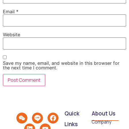
Email
*
Website
Save my name, email, and website in this browser for
the next time I comment.
Quick
About Us
Company
Links