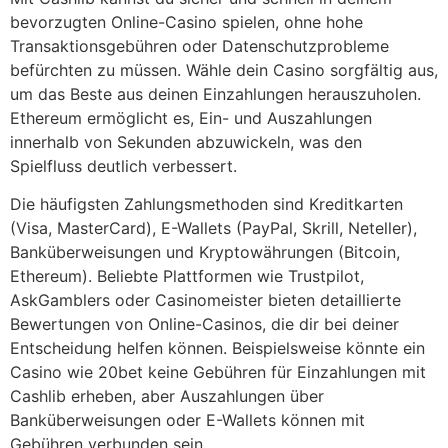
bevorzugten Online-Casino spielen, ohne hohe
Transaktionsgebühren oder Datenschutzprobleme
befürchten zu müssen. Wähle dein Casino sorgfältig aus,
um das Beste aus deinen Einzahlungen herauszuholen.
Ethereum ermöglicht es, Ein- und Auszahlungen
innerhalb von Sekunden abzuwickeln, was den
Spielfluss deutlich verbessert.
Die häufigsten Zahlungsmethoden sind Kreditkarten
(Visa, MasterCard), E-Wallets (PayPal, Skrill, Neteller),
Banküberweisungen und Kryptowährungen (Bitcoin,
Ethereum). Beliebte Plattformen wie Trustpilot,
AskGamblers oder Casinomeister bieten detaillierte
Bewertungen von Online-Casinos, die dir bei deiner
Entscheidung helfen können. Beispielsweise könnte ein
Casino wie 20bet keine Gebühren für Einzahlungen mit
Cashlib erheben, aber Auszahlungen über
Banküberweisungen oder E-Wallets können mit
Gebühren verbunden sein.