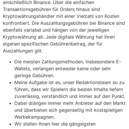
einschließlich Binance. Über die einfachen
Transaktionsgebühren für Orders hinaus sind
Kryptowährungshändler mit einer Vielzahl von Kosten
konfrontiert. Die Auszahlungsgebühren bei Binance sind
ebenfalls variabel und hängen von der jeweiligen
Kryptowährung ab. Jede digitale Währung hat ihren
eigenen spezifischen Gebührenbetrag, der für
Auszahlungen gilt.
Die meisten Zahlungsmethoden, insbesondere E-
Wallets, verlangen entweder keine oder sehr
geringe Gebühren.
Meine Aufgabe ist es, unser Redaktionsteam so zu
führen, dass wir Spielern die besten Inhalte liefern
zuverlässig, verständlich und immer auf den Punkt.
Dabei drängen immer mehr Anbieter auf den Markt
und überbieten sich gegenseitig mit kostspieligen
Werbekampagnen.
Wir stellen Ihnen hier die gängsigsten