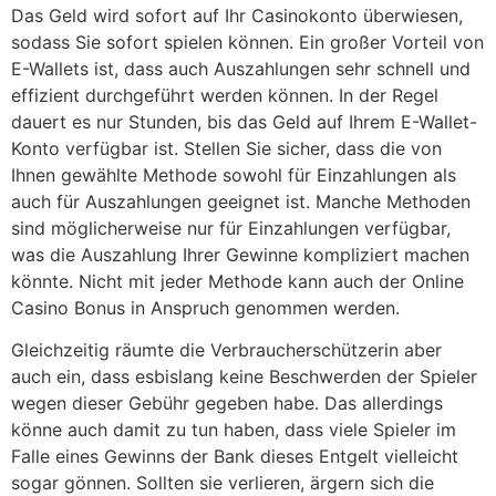
Das Geld wird sofort auf Ihr Casinokonto überwiesen,
sodass Sie sofort spielen können. Ein großer Vorteil von
E-Wallets ist, dass auch Auszahlungen sehr schnell und
effizient durchgeführt werden können. In der Regel
dauert es nur Stunden, bis das Geld auf Ihrem E-Wallet-
Konto verfügbar ist. Stellen Sie sicher, dass die von
Ihnen gewählte Methode sowohl für Einzahlungen als
auch für Auszahlungen geeignet ist. Manche Methoden
sind möglicherweise nur für Einzahlungen verfügbar,
was die Auszahlung Ihrer Gewinne kompliziert machen
könnte. Nicht mit jeder Methode kann auch der Online
Casino Bonus in Anspruch genommen werden.
Gleichzeitig räumte die Verbraucherschützerin aber
auch ein, dass esbislang keine Beschwerden der Spieler
wegen dieser Gebühr gegeben habe. Das allerdings
könne auch damit zu tun haben, dass viele Spieler im
Falle eines Gewinns der Bank dieses Entgelt vielleicht
sogar gönnen. Sollten sie verlieren, ärgern sich die