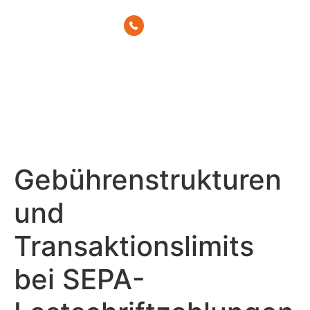
Gebührenstrukturen
und
Transaktionslimits
bei SEPA-