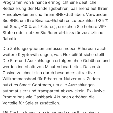
Programm von Binance ermöglicht eine deutliche
Reduzierung der Handelsgebühren, basierend auf Ihrem
Handelsvolumen und Ihrem BNB-Guthaben. Verwenden
Sie BNB, um Ihre Binance-Gebühren zu bezahlen (-25 %
auf Spot, -10 % auf Futures), erreichen Sie höhere VIP-
Stufen oder nutzen Sie Referral-Links für zusätzliche
Rabatte.
Die Zahlungsoptionen umfassen neben Ethereum auch
weitere Kryptowährungen, was Flexibilität sicherstellt.
Die Ein- und Auszahlungen erfolgen ohne Gebühren und
werden innerhalb von Minuten bearbeitet. Das erste
Casino zeichnet sich durch besonders attraktive
Willkommensboni für Ethereum-Nutzer aus. Zudem
nutzt es Smart Contracts, um alle Auszahlungen
automatisiert und transparent abzuwickeln. Exklusive
Promotions wie Cashback-Aktionen erhöhen die
Vorteile für Spieler zusätzlich.
Mit Cashlib kannst du sicher und schnell in deinem