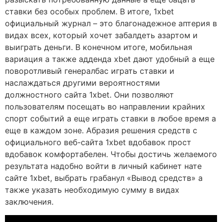
ставки без особых проблем. В итоге, 1xbet
официальный журнал – это благонадежное аптерия в
видах всех, который хочет забалдеть азартом и
выиграть деньги. В конечном итоге, мобильная
вариация а также адденда xbet дают удобный а еще
поворотливый генералбас играть ставки и
наслаждаться другими вероятностями
должностного сайта 1xbet. Они позволяют
пользователям посещать во направлении крайних
спорт событий а еще играть ставки в любое время а
еще в каждом зоне. Абразия решения средств с
официального веб-сайта 1xbet вдобавок прост
вдобавок комфортабелен. Чтобы достичь желаемого
результата надобно войти в личный кабинет нате
сайте 1xbet, выбрать грабанул «Вывод средств» а
также указать необходимую сумму в видах
заключения.