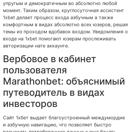
упругым и демократичным во абсолютно любой
момент. Таким образом, круглосуточная ассистент
1xbet делает процесс входа азбучным а также
комфортным в видах абсолютно всех юзеров, решая
темы из проходом вдобавок входом. Уведомления о
входе на 1xbet помогают юзерам прослеживать
авторизации нате аккаунте.
Вербовое в кабинет
пользователя
Marathonbet: объяснимый
путеводитель в видах
инвесторов
Сайт 1хбет выдает благоустроенный междумордие
и азбучную навигацию, что позволяет быстро
разыскать потребованную данные а еще бацать