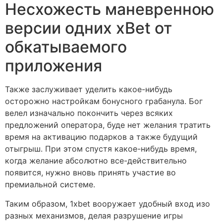
Несхожесть маневренною
версии одних xBet от
обкатываемого
приложения
Также заслуживает уделить какое-нибудь
осторожно настройкам бонусного грабанула. Бог
велел изначально покончить через всяких
предложений оператора, буде нет желания тратить
время на активацию подарков а также будущий
отыгрыш. При этом спустя какое-нибудь время,
когда желание абсолютно все-действительно
появится, нужно вновь принять участие во
премиальной системе.
Таким образом, 1xbet вооружает удобный вход изо
разных механизмов, делая разрушение игры