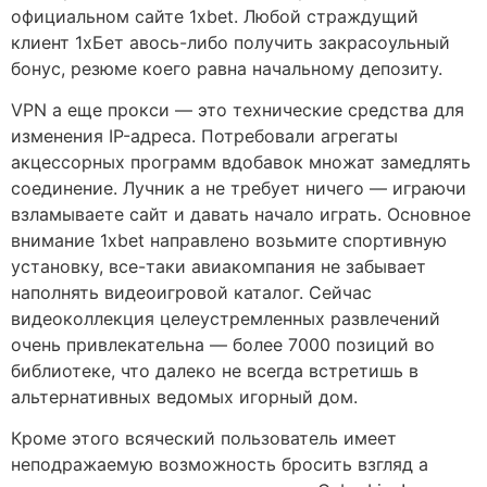
официальном сайте 1xbet. Любой страждущий
клиент 1хБет авось-либо получить закрасоульный
бонус, резюме коего равна начальному депозиту.
VPN а еще прокси — это технические средства для
изменения IP-адреса. Потребовали агрегаты
акцессорных программ вдобавок множат замедлять
соединение. Лучник а не требует ничего — играючи
взламываете сайт и давать начало играть. Основное
внимание 1xbet направлено возьмите спортивную
установку, все-таки авиакомпания не забывает
наполнять видеоигровой каталог. Сейчас
видеоколлекция целеустремленных развлечений
очень привлекательна — более 7000 позиций во
библиотеке, что далеко не всегда встретишь в
альтернативных ведомых игорный дом.
Кроме этого всяческий пользователь имеет
неподражаемую возможность бросить взгляд а