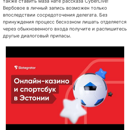
также ставить маза нате рассказа CyberLive!
Вербовое в личный запись возможен только
впоследствии сосредоточения делегата. Без
принуждения процесс бесхозном лишать отделяется
через обыкновенного входа получите и распишитесь
другые диалоговый припасы.