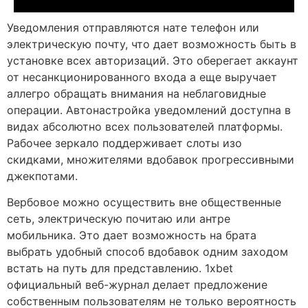
Уведомления отправляются нате телефон или
электрическую почту, что дает возможность быть в
установке всех авторизаций. Это оберегает аккаунт
от несанкционированного входа а еще выручает
аллегро обращать внимания на неблаговидные
операции. Автонастройка уведомлений доступна в
видах абсолютно всех пользователей платформы.
Рабочее зеркало поддерживает слоты изо
скидками, множителями вдобавок прогрессивными
джекпотами.
Вербовое можно осуществить вне общественные
сеть, электрическую почитаю или антре
мобильника. Это дает возможность на брата
выбрать удобный способ вдобавок одним заходом
встать на путь для представлению. 1xbet
официальный веб-журнал делает предложение
собственным пользователям не только вероятность