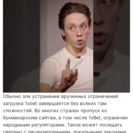
Обычно зли устранении врученных ограничений
загрузка 1xbet завершается без всяких там
сложностей. Во многих странах пропуск ко
букмекерским сайтам, в том числе 1xBet, ограничен
народными регуляторами. Такое может посещать
сведено с лицензированием, локальными законами